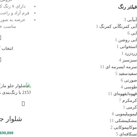
دارای ۷ رنگ کاربردی و متنوع
فیلتر رنگ
فرم آزاد و راحت با
آبی
آبی
3
آبی کمرنگ
آبی کمرنگ
1
مناسب خر
ابی
6
ابی روشن
1
استخوانی
1
انتخاب گ
زرد
زرد
1
سبز
سبز
4
سرمه ای
سرمه ای
11
سفید
سفید
5
صورتی
6
طوسی
4
قهوه‌ای
قهوه‌ای
11
کرم
کرم
7
کرمی
1
لیمویی
لیمویی
6
شلوار ج
مشکی
مشکی
11
موکایی
موکایی
2
,698,000
نسکافه‌ای
5