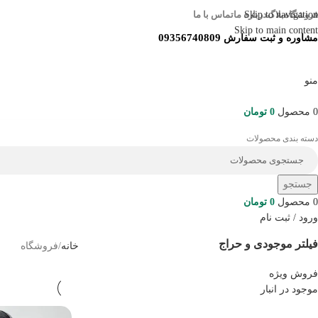
فروشگاه
بلاگ
Skip to navigation
درباره ما
تماس با ما
Skip to main content
09356740809
مشاوره و ثبت سفارش
منو
0
محصول
0
تومان
دسته بندی محصولات
جستجو
0
محصول
0
تومان
ورود / ثبت نام
فیلتر موجودی و حراج
خانه
فروشگاه
فروش ویژه
موجود در انبار