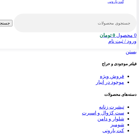
کت بارونی
جستجو
0
محصول
0
تومان
ورود / ثبت نام
بستن
فیلتر موجودی و حراج
فروش ویژه
موجود در انبار
دسته‌های محصولات
تیشرت زنانه
ست کژوال و اسپرت
شلوار و دامن
شومیز
کت بارونی