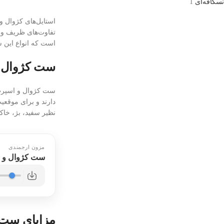
نسکافه‌ای
1
استایل‌های کژوال و
تفاوت‌های ظریف و خ
است که انواع این س
ست کژوال 
ست کژوال و اسپرت، 
دارند و برای موقعی
نظیر سفید، بژ، خا
مزون ارجمندی
ست کژوال و 
مزایای ست 