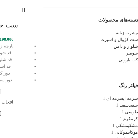
دسته‌های محصولات
ست جل
تیشرت زنانه
,198,000
ست کژوال و اسپرت
پارچه زا
شلوار و دامن
قد شومی
شومیز
قد شلوار 
کت بارونی
قد استی
دور کمر
دور سینه 
فیلتر رنگ
سرمه ای
سرمه ای
1
انتخاب گ
سفید
سفید
1
طوسی
1
کرم
کرم
1
مشکی
مشکی
1
موکایی
موکایی
1